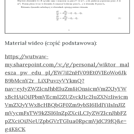
Materiał wideo (część podstawowa):
https://wutwaw-
my.sharepoint.com/:v:/g/personal/wiktor_mal
esza_pw_edu_pl/EW7iI2nHV09Et0VIEoWo6Jk
B9bMcnY2r_LiXPuvzyVYkmQ?
nav=eyJyZWZlcnJhbEluZm8iOnsicmVmZXJyYW
xBcHAiOiJPbmVEcml2ZUZvckJ1c2luZXNzIiwicm
VmZXJyYWxBcHBQbGF0Zm9ybSI6IldlYiIsInJlZ
mVycmFsTW9kZSI6InZpZXciLCJyZWZlcnJhbFZ
pZXciOiJNeUZpbGVzTGlua0RpcmVjdCJ9fQ&e=
g4K8CK