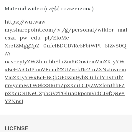
Materiał wideo (część rozszerzona):
https://wutwaw-
my.sharepoint.com/:v:/g/personal/wiktor_mal
esza_pw_edu_pl/EfoMc-
Xr5tZMgg2pZ_0ufcIBDCD7Rc5FbiWPt_5IZvS0Q
A?
nav=eyJyZWZlcnJhbEluZm8iOnsicmVmZXJyYW
xBcHAiOiJPbmVEcml2ZUZvckJ1c2luZXNzIiwicm
VmZXJyYWxBcHBQbGF0Zm9ybSI6IldlYiIsInJlZ
mVycmFsTW9kZSI6InZpZXciLCJyZWZlcnJhbFZ
pZXciOiJNeUZpbGVzTGlua0RpcmVjdCJ9fQ&e=
YZNnsI
LICENSE