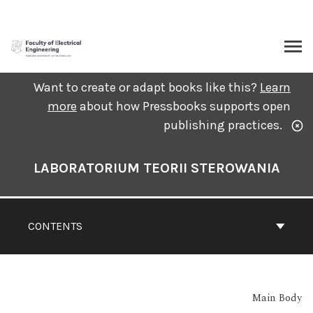
Skip
to
content
ARCH
Want to create or adapt books like this?
Learn
more
about how Pressbooks supports open
publishing practices.
Book
Contents
LABORATORIUM TEORII STEROWANIA
Navigation
CONTENTS
Main Body